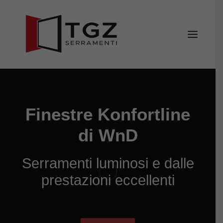
Home
Finestre Konfortline
Chi siamo
Servizi
di WnD
Prodotti
Serramenti luminosi e dalle
Configuratore porte d’ingresso
prestazioni eccellenti
Finanziamento
Contatti