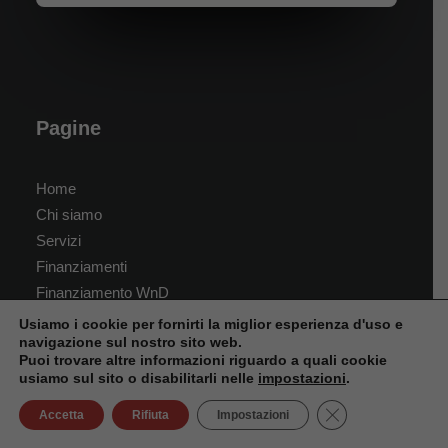
Pagine
Home
Chi siamo
Servizi
Finanziamenti
Finanziamento WnD
Contatti
Usiamo i cookie per fornirti la miglior esperienza d'uso e
navigazione sul nostro sito web.
Puoi trovare altre informazioni riguardo a quali cookie
Prodotti
usiamo sul sito o disabilitarli nelle
impostazioni
.
Close GDPR Cook
Accetta
Rifiuta
Impostazioni
Finestre in PVC – WnD