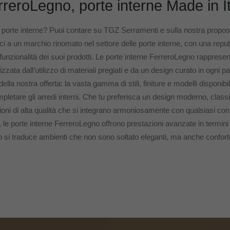
reroLegno, porte interne Made in I
e porte interne? Puoi contare su TGZ Serramenti e sulla nostra propo
ci a un marchio rinomato nel settore delle porte interne, con una repu
a funzionalità dei suoi prodotti. Le porte interne FerreroLegno rappresent
rizzata dall’utilizzo di materiali pregiati e da un design curato in ogni pa
ella nostra offerta: la vasta gamma di stili, finiture e modelli disponibil
mpletare gli arredi interni. Che tu preferisca un design moderno, cla
oni di alta qualità che si integrano armoniosamente con qualsiasi cont
ello, le porte interne FerreroLegno offrono prestazioni avanzate in termin
 si traduce ambienti che non sono soltato eleganti, ma anche confortev