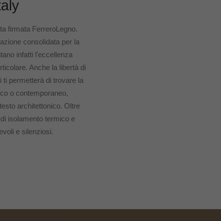
taly
sta firmata FerreroLegno.
tazione consolidata per la
ano infatti l’eccellenza
rticolare. Anche la libertà di
i ti permetterà di trovare la
ssico o contemporaneo,
esto architettonico. Oltre
i di isolamento termico e
oli e silenziosi.