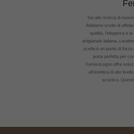
Fer
Sei alla ricerca di nuov
Abbiamo scelto di affidar
qualità, l’eleganza e l
artigianale italiana, caratte
scelta è un punto di forza d
porta perfetta per co
FerreroLegno offre soluzi
all’estetica di alto liv
acustico. Questo